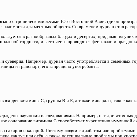
язано с тропическими лесами Юго-Восточной Азии, где он произра
го значимости для местных обществ. Со временем дуриан стал распр
пользуется в разнообразных блюдах и десертах, придавая им уника
нальной гордости, и в его честь проводятся фестивали и праздник
к и суеверия. Например, дуриан часто употребляется в семейных то
тиницы и транспорт, его запрещено употреблять.
в входят витамины C, группы B и E, а также минералы, такие как к
тверждены научными исследованиями. Например, нет достаточных д
сокое содержание витамина C способствует укреплению иммунной с
во сахаров и калорий. Поэтому людям с диабетом или проблемами 
акие как зуд или отёк, а также потенциальные проблемы при употр