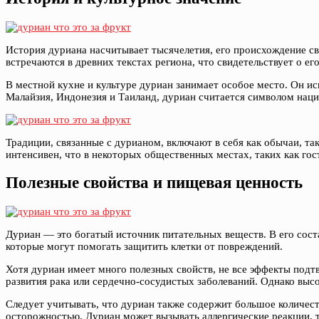
История дуриана насчитывает тысячелетия, его происхождение св
встречаются в древних текстах региона, что свидетельствует о е
В местной кухне и культуре дуриан занимает особое место. Он ис
Малайзия, Индонезия и Таиланд, дуриан считается символом нацио
Традиции, связанные с дурианом, включают в себя как обычаи, та
интенсивен, что в некоторых общественных местах, таких как гос
Полезные свойства и пищевая ценность
Дуриан — это богатый источник питательных веществ. В его соста
которые могут помогать защитить клетки от повреждений.
Хотя дуриан имеет много полезных свойств, не все эффекты под
развития рака или сердечно-сосудистых заболеваний. Однако вы
Следует учитывать, что дуриан также содержит большое количест
осторожностью. Дуриан может вызывать аллергические реакции, т