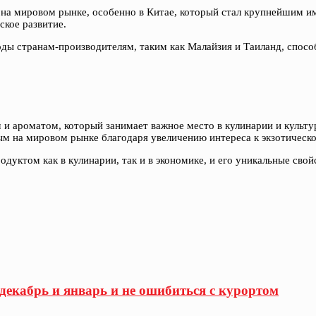
 и на мировом рынке, особенно в Китае, который стал крупнейшим 
ское развитие.
ы странам-производителям, таким как Малайзия и Таиланд, способ
 ароматом, который занимает важное место в кулинарии и культу
ным на мировом рынке благодаря увеличению интереса к экзотическ
дуктом как в кулинарии, так и в экономике, и его уникальные сво
 декабрь и январь и не ошибиться с курортом