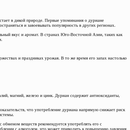
стает в дикой природе. Первые упоминания о дуриане
остраняться и завоевывать популярность в других регионах.
льный вкус и аромат. В странах Юго-Восточной Азии, таких как
и.
ржествах и праздниках урожая. В то же время его запах настолько
алий, магний, железо и цинк. Дуриан содержит антиоксиданты,
оказательств, что употребление дуриана напрямую снижает риск
истемы.
с обменом веществ рекомендуется употреблять его с
еблении с алкоголем, что может приводить к повышению давления