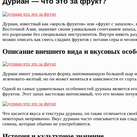
Дуриан — что это за фрукт?
Дуриан, известный как «король фруктов» или «фрукт с запахом», 
Восточной Азии, знаменит своим уникальным сочетанием запаха, 
его разрезание без специальных инструментов. Внутри мякоть р
можно описать как смесь сладких фруктов с нотами серы и чеснок
Описание внешнего вида и вкусовых особ
Дуриан имеет уникальную форму, напоминающую большой шар или
зеленовато-желтый, но он может меняться в зависимости от сорта
Одной из самых удивительных особенностей дуриана является его
фруктов. Этот запах настолько интенсивный, что его можно почув
Что касается вкуса и текстуры дуриана, он также отличается сво
некоторых непривычно. Вкус дуриана часто описывается как слад
семена, которые обычно не употребляются.
История и культурное значение