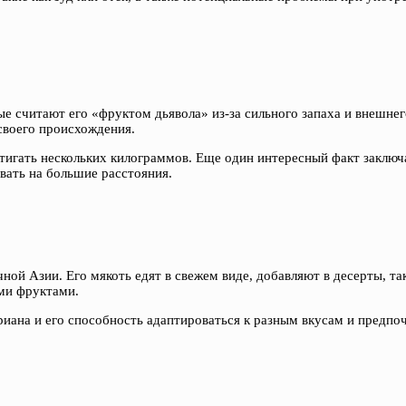
считают его «фруктом дьявола» из-за сильного запаха и внешнего в
своего происхождения.
игать нескольких килограммов. Еще один интересный факт заключае
овать на большие расстояния.
ой Азии. Его мякоть едят в свежем виде, добавляют в десерты, так
ми фруктами.
иана и его способность адаптироваться к разным вкусам и предпо