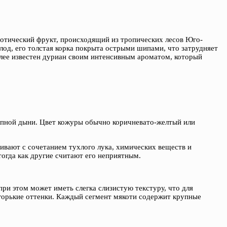
кзотический фрукт, происходящий из тропических лесов Юго-
од, его толстая корка покрыта острыми шипами, что затрудняет
олее известен дуриан своим интенсивным ароматом, который
упной дыни. Цвет кожуры обычно коричневато-желтый или
ивают с сочетанием тухлого лука, химических веществ и
тогда как другие считают его неприятным.
при этом может иметь слегка слизистую текстуру, что для
 горькие оттенки. Каждый сегмент мякоти содержит крупные