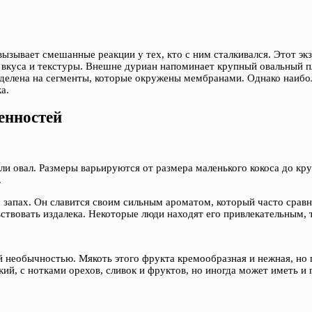
вызывает смешанные реакции у тех, кто с ним сталкивался. Этот э
вкуса и текстуры. Внешне дуриан напоминает крупный овальный пл
азделена на сегменты, которые окружены мембранами. Однако наиб
а.
енностей
 овал. Размеры варьируются от размера маленького кокоса до кр
.
 запах. Он славится своим сильным ароматом, который часто сравн
ствовать издалека. Некоторые люди находят его привлекательным, 
ей необычностью. Мякоть этого фрукта кремообразная и нежная, но 
кий, с нотками орехов, сливок и фруктов, но иногда может иметь и