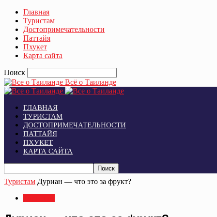
Главная
Туристам
Достопримечательности
Паттайя
Пхукет
Карта сайта
Поиск
Всё о Таиланде
ГЛАВНАЯ
ТУРИСТАМ
ДОСТОПРИМЕЧАТЕЛЬНОСТИ
ПАТТАЙЯ
ПХУКЕТ
КАРТА САЙТА
Туристам
Дуриан — что это за фрукт?
Туристам