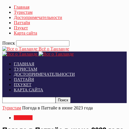
Главная
Туристам
Достопримечательности
Паттайя
Пхукет
Карта сайта
Поиск
Всё о Таиланде
ГЛАВНАЯ
ТУРИСТАМ
ДОСТОПРИМЕЧАТЕЛЬНОСТИ
ПАТТАЙЯ
ПХУКЕТ
КАРТА САЙТА
Туристам
Погода в Паттайе в июне 2023 года
Туристам