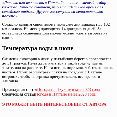
«
Лететь или не лететь в Паттайю в июне – личный выбор
каждого. Кто-то считает, что это идеальное время для
семейного отдыха. Другие же сетуют на непостоянство
погоды
.»
Согласно данным синоптиков в июньские дни выпадает до 132
мм осадков. На месяц приходится 14 дождливых дней. За
оставшиеся солнечные дни вполне можно успеть загореть на
пляже.
Температура воды в июне
Сиамская акватория в июне у паттайских берегов прогревается
до 31 градуса. Из-за жары купаться в такой воде лучше на
закате, или на рассвете. Из-за ветров море может быть не очень
чистым. Стоит рассмотреть пляжи на соседних с Паттайе
островах, чтобы наверняка прочувствовать все прелести
Таиланда.
Предыдущая статья
Погода на Пхукете в мае 2023 года
Следующая статья
Погода в Паттайе в мае 2023 года
ЭТО МОЖЕТ БЫТЬ ИНТЕРЕСНО
ЕЩЕ ОТ АВТОРА