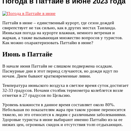
Погода в Паттайе в июне 2023 года
Паттайя в июне – единственный курорт, где сезон дождей
свирепствует не так сильно, как в других местах Таиланда.
Июньская погода на курорте влажная, немного ветреная и
жаркая, а также вызывающая множество вопросов у туристов.
Как можно охарактеризовать Паттайю в июне?
Июнь в Паттайе
В начале июня Паттайя не слишком подвержена осадкам.
Пасмурные дни в этот период случаются, но дожди идут по
ночам. Днем бывают кратковременные ливни.
Температура июньского воздуха в светлое время суток достигает
32-33 градусов. Ночами столбик термометра колеблется возле
отметки в 27 градусов по Цельсию.
Уровень влажности в данное время составляет около 80%.
Небольшая по показателям жара при таком уровне переносится
тяжело, но это относится к людям с различными заболеваниями.
Здоровые туристы в июне выбирают именно Паттайю из-за ее
низких цен, огромных скидок и отсутствия толп отдыхающих.