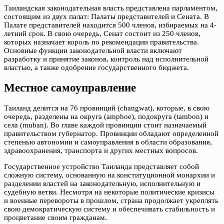
Таиландская законодательная власть представлена парламентом,
состоящим из двух палат: Палаты представителей и Сената. В
Палате представителей находится 500 членов, избираемых на 4-
летний срок. В свою очередь, Сенат состоит из 250 членов,
которых назначает король по рекомендации правительства.
Основные функции законодательной власти включают
разработку и принятие законов, контроль над исполнительной
властью, а также одобрение государственного бюджета.
Местное самоуправление
Таиланд делится на 76 провинций (changwat), которые, в свою
очередь, разделены на округа (amphoe), подокруга (tambon) и
села (muban). Во главе каждой провинции стоит назначаемый
правительством губернатор. Провинции обладают определенной
степенью автономии и самоуправления в области образования,
здравоохранения, транспорта и других местных вопросов.
Государственное устройство Таиланда представляет собой
сложную систему, основанную на конституционной монархии и
разделении властей на законодательную, исполнительную и
судебную ветви. Несмотря на некоторые политические кризисы
и военные перевороты в прошлом, страна продолжает укреплять
свою демократическую систему и обеспечивать стабильность и
процветание своим гражданам.