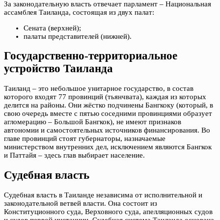
За законодательную власть отвечает парламент – Национальная
ассамблея Таиланда, состоящая из двух палат:
Сената (верхней);
палаты представителей (нижней).
Государственно-территориальное
устройство Таиланда
Таиланд – это небольшое унитарное государство, в состав
которого входят 77 провинций (тьянчвата), каждая из которых
делится на районы. Они жёстко подчинены Бангкоку (который, в
свою очередь вместе с пятью соседними провинциями образует
агломерацию – Большой Бангкок), не имеют признаков
автономии и самостоятельных источников финансирования. Во
главе провинций стоят губернаторы, назначаемые
министерством внутренних дел, исключением являются Бангкок
и Паттайя – здесь глав выбирает население.
Судебная власть
Судебная власть в Таиланде независима от исполнительной и
законодательной ветвей власти. Она состоит из
Конституционного суда, Верховного суда, апелляционных судов
и судов первой инстанции. Судебная система Таиланда основана