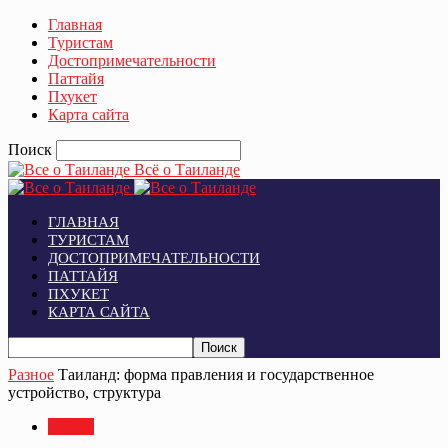
Главная
Туристам
Достопримечательности
Паттайя
Пхукет
Карта сайта
Поиск
Всё о Таиланде
ГЛАВНАЯ
ТУРИСТАМ
ДОСТОПРИМЕЧАТЕЛЬНОСТИ
ПАТТАЙЯ
ПХУКЕТ
КАРТА САЙТА
Разное
Таиланд: форма правления и государственное
устройство, структура
Разное