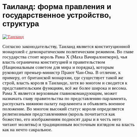
Таиланд: форма правления и
государственное устройство,
структура
Согласно законодательству, Таиланд является конституционной
монархией с демократическим политическим режимом. Во главе
государства стоит король Рама Х (Маха Вачиралонгкорн), чья
власть ограничена конституцией и правительством
(Национальным советом для мира и порядка), которым
руководит премьер-министр Прают Чан-Она. В отличие, к
примеру, от британской монархии, где существует такой же
строй, власть короля в Таиланде, хотя во многом и сводится к
представительским функциям, всё же более широка и весома.
Рама Х является верховным главнокомандующим, может
назначать главу правительства по представлению парламента,
распускать нижнюю палату парламента и объявлять военное
положение. Во многом высокий статус короля определяется
религиозными представлениями (король почитается как
божество, его изображениям подносят дары и в честь него
читают молитвы) и традиционным восточным взглядом на власть
как на нечто сакральное.