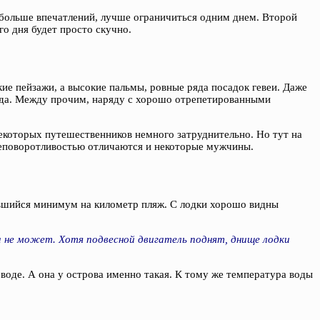
ь больше впечатлений, лучше ограничиться одним днем. Второй
го дня будет просто скучно.
кие пейзажи, а высокие пальмы, ровные ряда посадок гевеи. Даже
гида. Между прочим, наряду с хорошо отрепетированными
некоторых путешественников немного затруднительно. Но тут на
 неповоротливостью отличаются и некоторые мужчины.
увшийся минимум на километр пляж. С лодки хорошо видны
а не может. Хотя подвесной двигатель поднят, днище лодки
 воде. А она у острова именно такая. К тому же температура воды