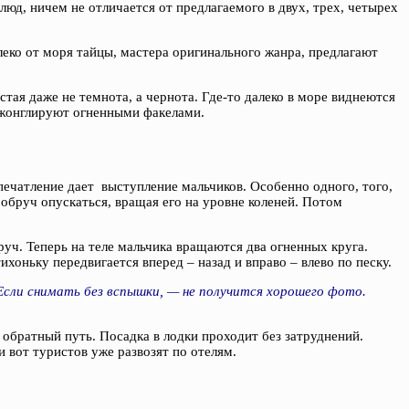
юд, ничем не отличается от предлагаемого в двух, трех, четырех
леко от моря тайцы, мастера оригинального жанра, предлагают
стая даже не темнота, а чернота. Где-то далеко в море виднеются
о жонглируют огненными факелами.
печатление дает выступление мальчиков. Особенно одного, того,
 обруч опускаться, вращая его на уровне коленей. Потом
руч. Теперь на теле мальчика вращаются два огненных круга.
оньку передвигается вперед – назад и вправо – влево по песку.
сли снимать без вспышки, — не получится хорошего фото.
 обратный путь. Посадка в лодки проходит без затруднений.
 вот туристов уже развозят по отелям.