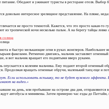
 питание. Обедают и ужинают туристы в ресторане отеля. Выбор бл
тся довольно интересное зрелищное представление. На пляже, неда
личается не просто темнотой. Кажется, что это просто какая-то гу
ают из тропической ночи несколько пальм. А на берегу тайцы ловк
солнца
емнота и быстро мелькающие огни в руках жонглеров. Наибольшее в
тырьмя факелами. Ритмично двигаясь, мальчик заставляет огненный
ше, и вот мальчик вращает его поднятыми вверх руками.
вь опускается к коленям мальчика. Ему подают второй огненный об
я. Продолжая вращать огненные обручи, маленький таец еще и потих
т. Если использовать вспышку, то не будет нужного эффекта. Е
имают на видео.»
жавшие на день, или пробывшие на острове два дня, отправляются в
ждут автобусы и минивены. Затем примерно час езды до Паттайи, и