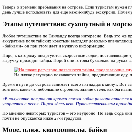
Теперь о времени пребывания на острове. Если туристам нужен п
день лучше использовать для еще какой-нибудь экскурсии. Почему
Этапы путешествия: сухопутный и морск
Любое путешествие по Таиланду всегда интересно. Ведь это же пр
аккуратные поля тайских крестьян выглядят довольно впечатляю
«байками» он при этом дает и нужную информацию.
Пирс, к которому швартуются скоростные лодки, доставляющие ту
выручку приходят тайцы. Порой они готовы буквально на руках 
На пляже регулярно появляются тайцы, предлагающие еду,
Время в пути до острова занимает всего пятнадцать минут. Во
зонтики, какие-то небольшие строения, здание отеля, как бы нав
«В полусотне метров от кромки пляжа лодка разворачивается и
упирается в песок. Пирса здесь нет. Путешественникам приход
По мнению некоторых туристов – это неудобно. Но ведь сюда они 
почти не опускается ниже 27-и градусов.
Море, пляж, квадроциклы, байки