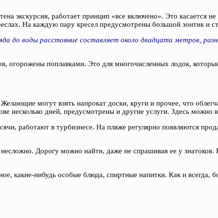
етена экскурсия, работает принцип «все включено». Это касается н
креслах. На каждую пару кресел предусмотрены большой зонтик и ст
ряда до воды расстояние составляет около двадцати метров, разн
ов, огорожены поплавками. Это для многочисленных лодок, которые
елающие могут взять напрокат доски, круги и прочее, что облегча
рове несколько дней, предусмотрены и другие услуги. Здесь можно в
тысячи, работают в турбизнесе. На пляже регулярно появляются п
несложно. Дорогу можно найти, даже не спрашивая ее у знатоков. К
е, какие-нибудь особые блюда, спиртные напитки. Как и всегда, б