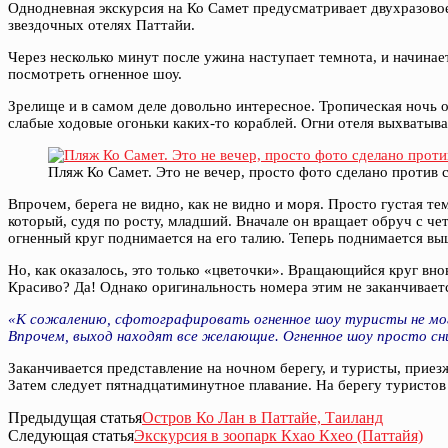
Однодневная экскурсия на Ко Самет предусматривает двухразовое
звездочных отелях Паттайи.
Через несколько минут после ужина наступает темнота, и начинае
посмотреть огненное шоу.
Зрелище и в самом деле довольно интересное. Тропическая ночь от
слабые ходовые огоньки каких-то кораблей. Огни отеля выхватыв
Пляж Ко Самет. Это не вечер, просто фото сделано против 
Впрочем, берега не видно, как не видно и моря. Просто густая т
который, судя по росту, младший. Вначале он вращает обруч с че
огненный круг поднимается на его талию. Теперь поднимается вы
Но, как оказалось, это только «цветочки». Вращающийся круг вно
Красиво? Да! Однако оригинальность номера этим не заканчиваетс
«К сожалению, сфотографировать огненное шоу туристы не могу
Впрочем, выход находят все желающие. Огненное шоу просто сн
Заканчивается представление на ночном берегу, и туристы, приез
Затем следует пятнадцатиминутное плавание. На берегу туристов 
Предыдущая статья
Остров Ко Лан в Паттайе, Таиланд
Следующая статья
Экскурсия в зоопарк Кхао Кхео (Паттайя)