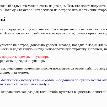
ляжный отдых, то можно ехать на два дня. Тем, кто хочет получит
? Потому что особо интересного на острове нет, и в течение второ
ой
осто здорово, когда из окна автобуса видны не привычные российс
ще. Всем этим можно любоваться во время пути, слушая при этом 
ристов на остров, довольно удобен. Правда, посадка в лодки для 
занести в лодку какую-нибудь неповоротливую туристку. Впрочем,
 предметы одежды и сувениры
т за выступающим каменным мысом показывается огромный, протян
исающее над морем.
 движется к берегу задним ходом. Добраться до сухого места он
ится выходить просто в воду.»
отправились как раз для того, чтобы купаться в кристально чистой