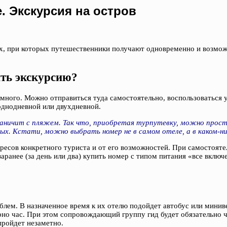
. Экскурсия на остров
их, при которых путешественники получают одновременно и возможн
.
ить экскурсию?
в много. Можно отправиться туда самостоятельно, воспользоваться
 однодневной или двухдневной.
раничит с пляжем. Так что, приобретая турпутевку, можно прост
х. Кстати, можно выбрать номер не в самом отеле, а в каком-н
тересов конкретного туриста и от его возможностей. При самостоя
 заранее (за день или два) купить номер с типом питания «все вклю
лем. В назначенное время к их отелю подойдет автобус или миниве
но час. При этом сопровождающий группу гид будет обязательно чт
пройдет незаметно.